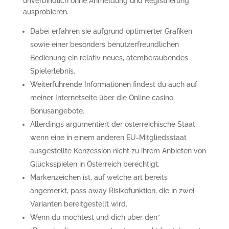
unverbindlich ohne Anmeldung und Registrierung
ausprobieren.
Dabei erfahren sie aufgrund optimierter Grafiken
sowie einer besonders benutzerfreundlichen
Bedienung ein relativ neues, atemberaubendes
Spielerlebnis.
Weiterführende Informationen findest du auch auf
meiner Internetseite über die Online casino
Bonusangebote.
Allerdings argumentiert der österreichische Staat,
wenn eine in einem anderen EU-Mitgliedsstaat
ausgestellte Konzession nicht zu ihrem Anbieten von
Glücksspielen in Österreich berechtigt.
Markenzeichen ist, auf welche art bereits
angemerkt, pass away Risikofunktion, die in zwei
Varianten bereitgestellt wird.
Wenn du möchtest und dich über den”