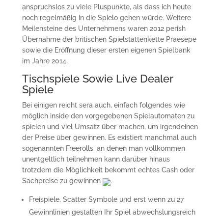
anspruchslos zu viele Pluspunkte, als dass ich heute
noch regelmäßig in die Spielo gehen würde. Weitere
Meilensteine des Unternehmens waren 2012 perish
Übernahme der britischen Spielstättenkette Praesepe
sowie die Eröffnung dieser ersten eigenen Spielbank
im Jahre 2014.
Tischspiele Sowie Live Dealer
Spiele
Bei einigen reicht sera auch, einfach folgendes wie
möglich inside den vorgegebenen Spielautomaten zu
spielen und viel Umsatz über machen, um irgendeinen
der Preise über gewinnen. Es existiert manchmal auch
sogenannten Freerolls, an denen man vollkommen
unentgeltlich teilnehmen kann darüber hinaus
trotzdem die Möglichkeit bekommt echtes Cash oder
Sachpreise zu gewinnen
.
Freispiele, Scatter Symbole und erst wenn zu 27
Gewinnlinien gestalten Ihr Spiel abwechslungsreich