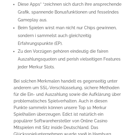
Diese Apps” “zeichnen sich durch ihre ansprechende
Grafik, spannende Bonusfunktionen und fesselndes
Gameplay aus.
Beim Spielen wirst man nicht nur Chips gewinnen,
sondern i sammelst auch gleichzeitig
Erfahrungspunkte (EP).
Zu den Vorzügen gehören eindeutig die fairen
Auszahlungsquoten und perish vielseitigen Features
jeder Merkur Slots.
Bei solchen Merkmalen handelt es gegenseitig unter
anderem um SSL-Verschlüsselung, sichere Methoden
für die Ein- und Auszahlung sowie die Aufklärung über
problematisches Spielverhalten. Auch in diesen
Punkte sammeln können unsere Top 10 Merkur
Spielhallen überzeugen. Edict ist natürlich ein
populärer Softwarehersteller von Online Casino
Mitspielen mit Sitz inside Deutschland. Das
Glücksspielunternehmen wurde 1998 in Hamburg