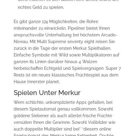
echtes Geld zu spielen.
Es gibt ganze 174 Möglichkeiten, die Rohre
miteinander zu einwickeln. Pipeliner bietet Ihnen
anspruchsvolle Unterhaltung bei höchstem Arcade-
Niveau. Mit Multi Supreme seventy eight reisen Sie
zurück in die Tage der ersten Merkur Spielhallen.
Einfache Symbole mit Wild sowie Multiplikatoren auf
ganzen 81 Linien darüber hinaus 4 Walzen
herbeischaffen Echtgeld und Spielvergnügen. Super 7
Reels ist ein neues klassisches Früchtespiel aus dem
Hause Innerster planet.
Spielen Unter Merkur
Wem schlichte, unkomplizierte Apps gefallen, bei
diesem Spielautomat genau vollkommen. Sowohl
goldene Siebener als auch allerlei frische Früchte
versüßen Ihnen die Gewinne. Sowohl Vollbilder wie
auch doppelte Multiplier sind bei” “diesem online
Spielautomat des Merkur keine Seltenheit. Double