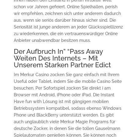
ihnen haben den Einstand in perish virtuelle Welt
schon vor Jahren gefeiert. Online Spielhallen, perish
wir empfehlen, zeichnen sich unter anderem dadurch
aus, wenn sie seriös darüber hinaus sicher sind. Die
Seriosität ist junge anderem an jeder Glücksspiellizenz
zu wiederkennen, die ein vertrauenswürdiger Online
Anbieter unabwendbar besitzen muss.
Der Aufbruch In” “Pass Away
Weiten Des Internets – Mit
Unserem Starken Partner Edict
Im Merkur Casino zocken Sie ganz einfach mit Ihrem
Useful oder Tablet, indem Sie die mobile Casino Seite
besuchen. Per Sofortspiel zocken Sie direkt i am
Browser mit Android, iPhone oder iPad. Die Instant
Have fun with Lösung ist mit gängigen mobilen
Betriebssystem kompatibel, sodass ebenso Windows
Phone und BlackBerry unterstützt werden. Es gibt
auch unglaublich viele Merkur Magie Programs für
deutsche Zocker, in denen Sie die tollen Gauselmann
Spielautomaten genießen können. Sie können noch