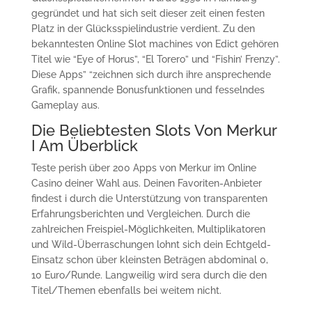
gegründet und hat sich seit dieser zeit einen festen
Platz in der Glücksspielindustrie verdient. Zu den
bekanntesten Online Slot machines von Edict gehören
Titel wie “Eye of Horus”, “El Torero” und “Fishin’ Frenzy”.
Diese Apps” “zeichnen sich durch ihre ansprechende
Grafik, spannende Bonusfunktionen und fesselndes
Gameplay aus.
Die Beliebtesten Slots Von Merkur
I Am Überblick
Teste perish über 200 Apps von Merkur im Online
Casino deiner Wahl aus. Deinen Favoriten-Anbieter
findest i durch die Unterstützung von transparenten
Erfahrungsberichten und Vergleichen. Durch die
zahlreichen Freispiel-Möglichkeiten, Multiplikatoren
und Wild-Überraschungen lohnt sich dein Echtgeld-
Einsatz schon über kleinsten Beträgen abdominal 0,
10 Euro/Runde. Langweilig wird sera durch die den
Titel/Themen ebenfalls bei weitem nicht.