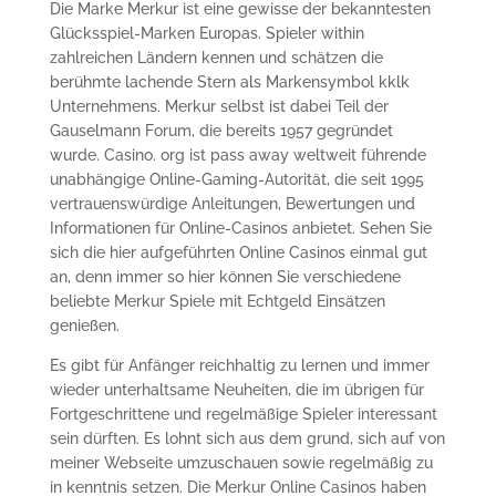
Die Marke Merkur ist eine gewisse der bekanntesten
Glücksspiel-Marken Europas. Spieler within
zahlreichen Ländern kennen und schätzen die
berühmte lachende Stern als Markensymbol kklk
Unternehmens. Merkur selbst ist dabei Teil der
Gauselmann Forum, die bereits 1957 gegründet
wurde. Casino. org ist pass away weltweit führende
unabhängige Online-Gaming-Autorität, die seit 1995
vertrauenswürdige Anleitungen, Bewertungen und
Informationen für Online-Casinos anbietet. Sehen Sie
sich die hier aufgeführten Online Casinos einmal gut
an, denn immer so hier können Sie verschiedene
beliebte Merkur Spiele mit Echtgeld Einsätzen
genießen.
Es gibt für Anfänger reichhaltig zu lernen und immer
wieder unterhaltsame Neuheiten, die im übrigen für
Fortgeschrittene und regelmäßige Spieler interessant
sein dürften. Es lohnt sich aus dem grund, sich auf von
meiner Webseite umzuschauen sowie regelmäßig zu
in kenntnis setzen. Die Merkur Online Casinos haben