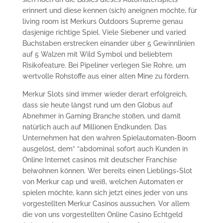
erinnert und diese kennen (sich) aneignen möchte, für
living room ist Merkurs Outdoors Supreme genau
dasjenige richtige Spiel. Viele Siebener und varied
Buchstaben erstrecken einander über 5 Gewinnlinien
auf 5 Walzen mit Wild Symbol und beliebtem
Risikofeature. Bei Pipeliner verlegen Sie Rohre, um
wertvolle Rohstoffe aus einer alten Mine zu fördern.
Merkur Slots sind immer wieder derart erfolgreich,
dass sie heute längst rund um den Globus auf
Abnehmer in Gaming Branche stoßen, und damit
natürlich auch auf Millionen Endkunden. Das
Unternehmen hat den wahren Spielautomaten-Boom
ausgelöst, dem” “abdominal sofort auch Kunden in
Online Internet casinos mit deutscher Franchise
beiwohnen können. Wer bereits einen Lieblings-Slot
von Merkur cap und weiß, welchen Automaten er
spielen möchte, kann sich jetzt eines jeder von uns
vorgestellten Merkur Casinos aussuchen. Vor allem
die von uns vorgestellten Online Casino Echtgeld