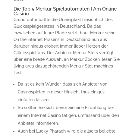
Die Top 5 Merkur Spielautomaten I Am Online
Casino
Grund dafür battle die Uneinigkeit hinsichtlich des
Glücksspielgesetzes in Deutschland. Da das
inzwischen auf klare Pfade setzt, baut Merkur seine
On the internet Präsenz in Deutschland nun aus
darüber hinaus erobert immer lieber Herzen der
Glücksspielfans. Der Anbieter Merkur Slots verfügt
über eine breite Auswahl an Merkur Zocken, lesen Sie
living area dazugehörenden Merkur Slot machines
Test.
Da ist es kein Wunder, dass sich Anbieter von
Casinospielen in dieser Hinsicht thus einiges
einfallen lassen.
So sollten Sie sich, bevor Sie eine Einzahlung bei
einem Internet Casino tätigen, umfassend über den
Anbieter informieren.
Auch bei Lucky Pharaoh wird die allseits beliebte