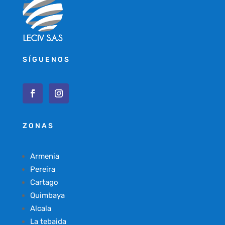
SÍGUENOS
ZONAS
Armenia
Pereira
Cartago
Quimbaya
Alcala
La tebaida