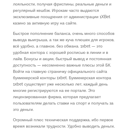
лояльности, получая фриспины, реальные деньги и
регулярный кешбэк. Игрокам часто выдаются
эксклюзивные поощрения от администрации 1XBet
казино за активную игру на сайте.
Быстрое пополнение баланса, очень много способов
вывода выигрыша, а так же куча плюшек для игроков,
всё удобно, а главное, без обмана. 1xbet — это
удобная контора с хорошей росписью в линии и в
лайв. Бонусы и акции, быстрый вывод и постоянная
доступность — несомненно важные плюсы этой БК.
Войти на главную страничку официального сайта
букмекерской конторы 1xbet. Букмекерская контора
1xbet существует уже несколько лет, каждый день
многие регистрируются на ее портале. Это
лицензированная фирма, которая предлагает
пользователям делать ставки на спорт и получать за
это деньги.
Огромный плюс техническая поддержка, ибо первое
время возникали трудности. Удобно выводить деньги,