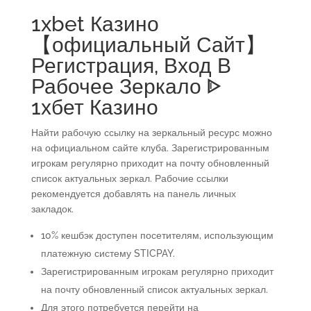
1xbet Казино
【официальный Сайт】
Регистрация, Вход В
Рабочее Зеркало ᐈ
1хбет Казино
Найти рабочую ссылку на зеркальный ресурс можно
на официальном сайте клуба. Зарегистрированным
игрокам регулярно приходит на почту обновленный
список актуальных зеркал. Рабочие ссылки
рекомендуется добавлять на панель личных
закладок.
10% кешбэк доступен посетителям, использующим
платежную систему STICPAY.
Зарегистрированным игрокам регулярно приходит
на почту обновленный список актуальных зеркал.
Для этого потребуется перейти на