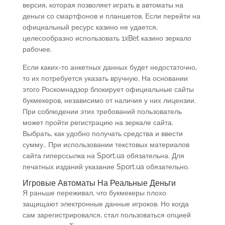
версия, которая позволяет играть в автоматы на
деньги со смартфонов и планшетов. Если перейти на
официальный ресурс казино не удается,
целесообразно использовать 1xBet казино зеркало
рабочее.
Если каких-то анкетных данных будет недостаточно,
то их потребуется указать вручную. На основании
этого Роскомнадзор блокирует официальные сайты
букмекеров, независимо от наличия у них лицензии.
При соблюдении этих требований пользователь
может пройти регистрацию на зеркале сайта.
Выбрать, как удобно получать средства и ввести
сумму.. При использовании текстовых материалов
сайта гиперссылка на Sport.ua обязательна. Для
печатных изданий указание Sport.ua обязательно.
Игровые Автоматы На Реальные Деньги
Я раньше переживал, что букмекеры плохо
защищают электронные данные игроков. Но когда
сам зарегистрировался, стал пользоваться опцией