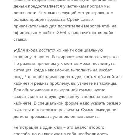
деньги предоставляется участникам программы
лояльности. Чем выше текущий статус игрока, тем
больше процент возврата. Среди самых
привлекательных для посетителей мероприятий на
официальном сайте 1XBet казино считаются лайв-
ставки.
✔️Для входа достаточно найти официальную
страницу, а при ее блокировке использовать зеркало.
По разным причинам у клиентов может возникнуть
ситуация, когда невозможно выполнить на иксбет
вход. Что необходимо сделать для того, чтобы войти в
кабинет и решить проблему, вы узнаете из таблицы.
Для обналичивания выигранной суммы нужно
создать соответствующую заявку в персональном
кабинете. В специальной форме надо указать размер
выплаты и платежные реквизиты. Сумма вывода не
должна превышать установленные лимиты.
Регистрация в один клик – это аналог второго
способа, но он включает в себя необходимость