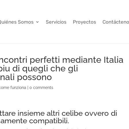
Quiénes Somos
Servicios
Proyectos
Contácten
incontri perfetti mediante Italia
iu di quegli che gli
onali possono
come funziona
|
0 comments
are insieme altri celibe ovvero di
samente compatibili.