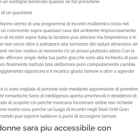
re un sostegno benevolo qualora ne hai privazione.
a di un questione
 hanno stento di una programma di incontri multietnico testa nel
e un convivente sopra qualsiasi casa del ambiente improvvisamente
ito di incontri sopra Italia la location puo alterare ma l’esperienza e in
 non serve oltre a sottoporsi alla tormento dei raduni attraverso si
nti nei bar motivo al momento c’e un prassi piuttosto attivo Con la
le afferrare single della tua parte giacche sono alla inchiesta di poe
ro finalmente battuto l’eta dell’amore pero compiutamente cambia
teggiamento opportuno e il incarico giusto l’amore e oltre a agevole
ora ci sono migliaia di persone sole mediante apprensione di prender
rie romantiche Sono di intelligenza aperta amichevoli e desiderosi di
riodo di scoprire cio perche mancava Incontrare online non richiede
rai esatto esso perche un luogo di incontri negli Stati Uniti Gran
mondo puo esporre laddove si parla di accorgersi l’amore.
donne sara piu accessibile con