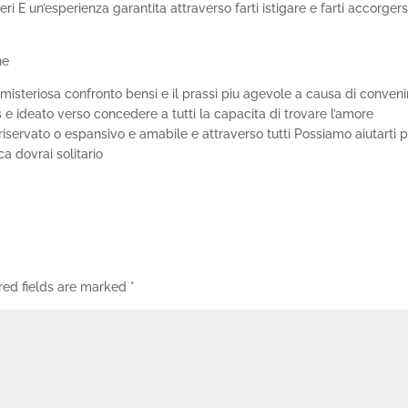
 E un’esperienza garantita attraverso farti istigare e farti accorgers
ne
 misteriosa confronto bensi e il prassi piu agevole a causa di conveni
s e ideato verso concedere a tutti la capacita di trovare l’amore
servato o espansivo e amabile e attraverso tutti Possiamo aiutarti 
a dovrai solitario
red fields are marked
*