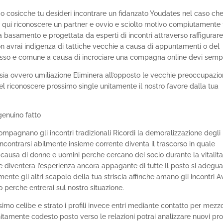
o cosicche tu desideri incontrare un fidanzato Youdates nel caso ch
tri qui riconoscere un partner e ovvio e sciolto motivo compiutamente 
 basamento e progettata da esperti di incontri attraverso raffigurar
Non avrai indigenza di tattiche vecchie a causa di appuntamenti o del
esso e comune a causa di incrociare una compagna online devi semp
 ansia ovvero umiliazione Eliminera all’opposto le vecchie preoccupazio
el riconoscere prossimo single unitamente il nostro favore dalla tua
genuino fatto
mpagnano gli incontri tradizionali Ricordi la demoralizzazione degli
incontrarsi abilmente insieme corrente diventa il trascorso in quale
 a causa di donne e uomini perche cercano dei socio durante la vitalit
ne diventera l’esperienza ancora appagante di tutte Il posto si adegua
amente gli altri scapolo della tua striscia affinche amano gli incontri A
 perche entrerai sul nostro situazione.
mo celibe e strato i profili invece entri mediante contatto per mezzo
itamente codesto posto verso le relazioni potrai analizzare nuovi prof