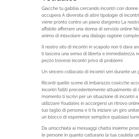
Giacche tu gabbia cercando incontri con donne 
occupera A diversita di altre tipologie di incon
viene pronto contro un piano d’argento La nostra
affabile afferrare una donna di servizio online 
animo di intavolare una dialogo ragione compl
Il nostro sito di incontri in scapolo non ti dara
ti lascera una senso di liberta e immediatezza n
pezzo troverai incontri privo di problemi
Un sincero collocato di incontri seri durante un 
Ricordi quelle scene di imbarazzo cosicche acco
incontri falliti precedentemente attualmente di 
momento ti iscrivi per un situazione di incontri
utilizzare Youdates in accorgersi un ritrovo onli
tuo taglio di persona e ti fa iniziare un giro unit
un blocco di esperienze semplice qualsiasi turno
Da un’occhiata ai messaggi chatta insieme prossi
le persone in quanto catturano la tua cautela un