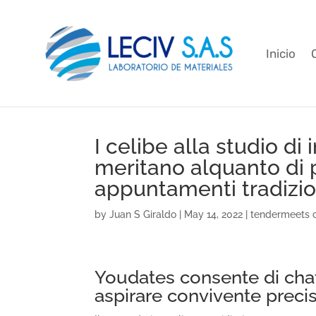
Inicio
I celibe alla studio di 
meritano alquanto di p
appuntamenti tradizi
by
Juan S Giraldo
|
May 14, 2022
|
tendermeets 
Youdates consente di chatt
aspirare convivente preci