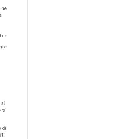
e ne
ti
e
lice
ni e
a
 al
vrai
 di
ili