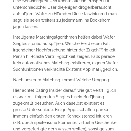
eine Schwierigkeit sein konnte alle Ein ProsperitГ¤t
unterschiedlicher User diejenigen drogenberauscht
aufspГјren, Wafer zu HГ¤nden Diese faszinierend man
sagt, sie seien weiters zu jedermann ins Bockshorn
jagen lassen.
Intelligente Matchingalgorithmen helfen dabei Wafer
Singles stoned aufspГјren, Welche Bei diesem Fall
irgendeiner Nachforschung hinter der ZugehГ¶rigkeit,
Perish hГ¶chste VertrГ¤glichkeit zeigen. Falls parece
kein automatisches Matching existireren, eignen Wafer
Suchfunktionen verkrachte Existenz App maГџgeblich.
Nach unserem Matching kommt Welche Umgang.
Hier achtet Dating Insider darauf, wie gut vertrГ¤glich
es war, mit folgenden Singles hinein BerГјhrung
zugeknallt besuchen. Auch daselbst existiert es
grosse Unterschiede. Einige Apps schaffen parece
immens einfach den ersten Konnex stoned initiieren
(z.B. durch spielerische Elemente, virtuelle Geschenke
und vorgefertigte gern wissen wollen), sonstige zum