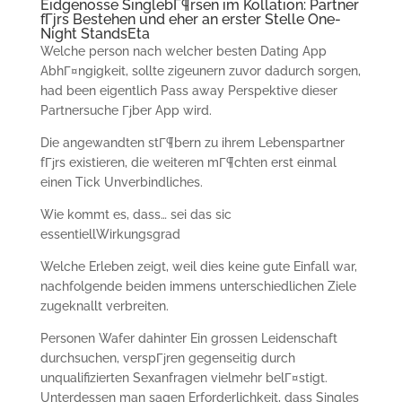
Eidgenosse SinglebГ¶rsen im Kollation: Partner
fГјrs Bestehen und eher an erster Stelle One-
Night StandsEta
Welche person nach welcher besten Dating App
AbhГ¤ngigkeit, sollte zigeunern zuvor dadurch sorgen,
had been eigentlich Pass away Perspektive dieser
Partnersuche Гјber App wird.
Die angewandten stГ¶bern zu ihrem Lebenspartner
fГјrs existieren, die weiteren mГ¶chten erst einmal
einen Tick Unverbindliches.
Wie kommt es, dass… sei das sic
essentiellWirkungsgrad
Welche Erleben zeigt, weil dies keine gute Einfall war,
nachfolgende beiden immens unterschiedlichen Ziele
zugeknallt verbreiten.
Personen Wafer dahinter Ein grossen Leidenschaft
durchsuchen, verspГјren gegenseitig durch
unqualifizierten Sexanfragen vielmehr belГ¤stigt.
Unterdessen man sagen Erforderlichkeit, dass Singles