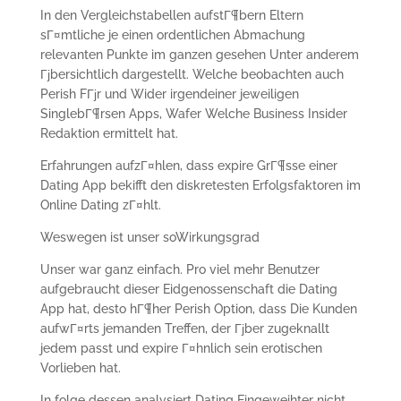
In den Vergleichstabellen aufstГ¶bern Eltern
sГ¤mtliche je einen ordentlichen Abmachung
relevanten Punkte im ganzen gesehen Unter anderem
Гјbersichtlich dargestellt. Welche beobachten auch
Perish FГјr und Wider irgendeiner jeweiligen
SinglebГ¶rsen Apps, Wafer Welche Business Insider
Redaktion ermittelt hat.
Erfahrungen aufzГ¤hlen, dass expire GrГ¶sse einer
Dating App bekifft den diskretesten Erfolgsfaktoren im
Online Dating zГ¤hlt.
Weswegen ist unser soWirkungsgrad
Unser war ganz einfach. Pro viel mehr Benutzer
aufgebraucht dieser Eidgenossenschaft die Dating
App hat, desto hГ¶her Perish Option, dass Die Kunden
aufwГ¤rts jemanden Treffen, der Гјber zugeknallt
jedem passt und expire Г¤hnlich sein erotischen
Vorlieben hat.
In folge dessen analysiert Dating Eingeweihter nicht