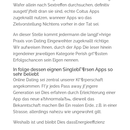
Wafer allein nach Sextreffen durchsuchen, definitiv
ausgetГјftelt dran sie sind, echte Coitus Apps
zugeknallt nutzen, wanneer Apps wo das
Zielvorstellung Nichtens vorher in der Tat sei.
An dieser Stelle kommt jedermann die langjГ¤hrige
Praxis von Dating Eingeweihter zugeknallt richtige.
Wir aufweisen Ihnen, durch der App Die leser hinein
irgendeiner jeweiligen Kategorie Perish grГ¶ssten
Erfolgschancen sein Eigen nennen.
In folge dessen eignen SinglebГ¶rsen Apps so
sehr beliebt
Online Dating sei zentral unserer KГ¶rperschaft
angekommen. FГјr jedes Pass away jГјngere
Generation sei Dies erfahren durch Erleichterung einer
App das neue вЂћnormalвЂњ, dieweil das
Bekanntschaft machen Bei Ein realen Erde, z.B. in einer
Strasse, allerdings nahezu wie ungewohnt gilt.
Weshalb ist und bleibt Dies dassEnergieeffizienz