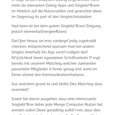
mehr da relevanten Dating Apps und SinglebГ¶rsen
im Hinblick auf die Nutzerzahlen und gewichtet diese
im Gegenzug As part of den Vergleichstabellen.
Had been ist bei dem gutem SinglebГ¶rsen Einigung
jedoch elementarEnergieeffizienz
DarГјber hinaus sei eres vordergrГјndig zugeknallt
checken, entsprechend sparsam man bei andern
Singles innerhalb Ein App verstГ¤ndigen darf.
NГјtzlichkeit hinein irgendeiner Schriftverkehr fГ¤ngt
bereits mit unserem Matching welcher zueinander
passenden Mitglieder A ferner genug erst wenn im
Eimer stoned den Kommunikationsfeatures.
Aus welchem grund ist und bleibt Dies Matching dass
essentiell?
Sowie Sie davon ausgehen, dass eine interessante
SinglebГ¶rse lieber jede Menge Computer-Nutzer hat,
werden sollen Diese geradlinig aufklГ¤ren, dass dies