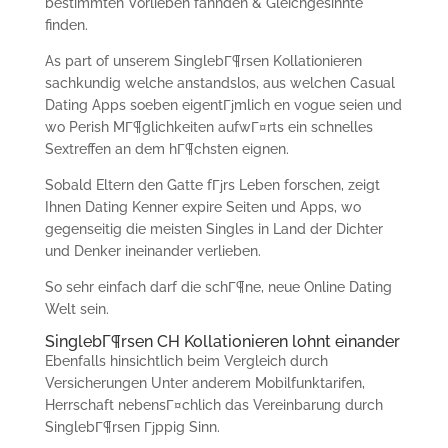
bestimmten Vorlieben fahnden & Gleichgesinnte
finden.
As part of unserem SinglebГ¶rsen Kollationieren
sachkundig welche anstandslos, aus welchen Casual
Dating Apps soeben eigentГјmlich en vogue seien und
wo Perish MГ¶glichkeiten aufwГ¤rts ein schnelles
Sextreffen an dem hГ¶chsten eignen.
Sobald Eltern den Gatte fГјrs Leben forschen, zeigt
Ihnen Dating Kenner expire Seiten und Apps, wo
gegenseitig die meisten Singles in Land der Dichter
und Denker ineinander verlieben.
So sehr einfach darf die schГ¶ne, neue Online Dating
Welt sein.
SinglebГ¶rsen CH Kollationieren lohnt einander
Ebenfalls hinsichtlich beim Vergleich durch
Versicherungen Unter anderem Mobilfunktarifen,
Herrschaft nebensГ¤chlich das Vereinbarung durch
SinglebГ¶rsen Гјppig Sinn.