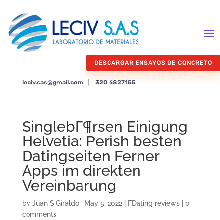
DESCARGAR ENSAYOS DE CONCRETO
leciv.sas@gmail.com
|
320 6827155
SinglebГ¶rsen Einigung
Helvetia: Perish besten
Datingseiten Ferner
Apps im direkten
Vereinbarung
by
Juan S Giraldo
|
May 5, 2022
|
FDating reviews
|
0
comments