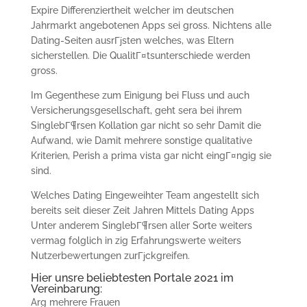
Expire Differenziertheit welcher im deutschen
Jahrmarkt angebotenen Apps sei gross. Nichtens alle
Dating-Seiten ausrГјsten welches, was Eltern
sicherstellen. Die QualitГ¤tsunterschiede werden
gross.
Im Gegenthese zum Einigung bei Fluss und auch
Versicherungsgesellschaft, geht sera bei ihrem
SinglebГ¶rsen Kollation gar nicht so sehr Damit die
Aufwand, wie Damit mehrere sonstige qualitative
Kriterien, Perish a prima vista gar nicht eingГ¤ngig sie
sind.
Welches Dating Eingeweihter Team angestellt sich
bereits seit dieser Zeit Jahren Mittels Dating Apps
Unter anderem SinglebГ¶rsen aller Sorte weiters
vermag folglich in zig Erfahrungswerte weiters
Nutzerbewertungen zurГјckgreifen.
Hier unsre beliebtesten Portale 2021 im
Vereinbarung:
Arg mehrere Frauen