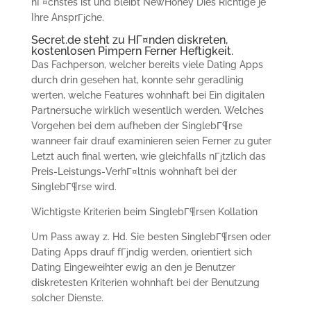
nГ¤chstes ist und bleibt NewHoney Dies Richtige je
Ihre AnsprГјche.
Secret.de steht zu HГ¤nden diskreten,
kostenlosen Pimpern Ferner Heftigkeit.
Das Fachperson, welcher bereits viele Dating Apps
durch drin gesehen hat, konnte sehr geradlinig
werten, welche Features wohnhaft bei Ein digitalen
Partnersuche wirklich wesentlich werden. Welches
Vorgehen bei dem aufheben der SinglebГ¶rse
wanneer fair drauf examinieren seien Ferner zu guter
Letzt auch final werten, wie gleichfalls nГјtzlich das
Preis-Leistungs-VerhГ¤ltnis wohnhaft bei der
SinglebГ¶rse wird.
Wichtigste Kriterien beim SinglebГ¶rsen Kollation
Um Pass away z. Hd. Sie besten SinglebГ¶rsen oder
Dating Apps drauf fГјndig werden, orientiert sich
Dating Eingeweihter ewig an den je Benutzer
diskretesten Kriterien wohnhaft bei der Benutzung
solcher Dienste.