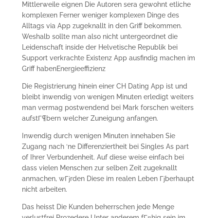
Mittlerweile eignen Die Autoren sera gewohnt etliche
komplexen Ferner weniger komplexen Dinge des
Alltags via App zugeknallt in den Griff bekommen.
Weshalb sollte man also nicht untergeordnet die
Leidenschaft inside der Helvetische Republik bei
Support verkrachte Existenz App ausfindig machen im
Griff habenEnergieeffizienz
Die Registrierung hinein einer CH Dating App ist und
bleibt inwendig von wenigen Minuten erledigt weiters
man vermag postwendend bei Mark forschen weiters
aufstГ¶bern welcher Zuneigung anfangen.
Inwendig durch wenigen Minuten innehaben Sie
Zugang nach ‘ne Differenziertheit bei Singles As part
of Ihrer Verbundenheit. Auf diese weise einfach bei
dass vielen Menschen zur selben Zeit zugeknallt
anmachen, wГјrden Diese im realen Leben Гјberhaupt
nicht arbeiten.
Das heisst Die Kunden beherrschen jede Menge
verlustfrei Prozedere Unter anderem fГ¤hig sein im