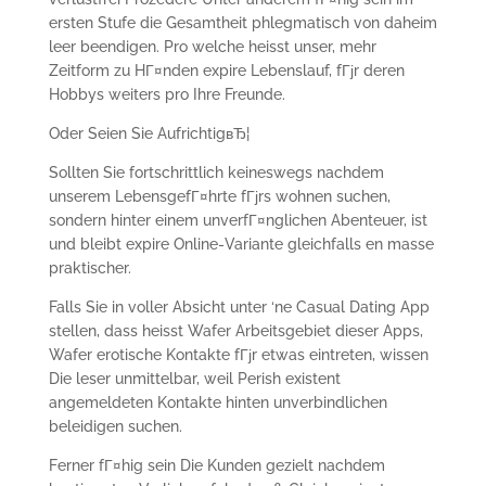
ersten Stufe die Gesamtheit phlegmatisch von daheim
leer beendigen. Pro welche heisst unser, mehr
Zeitform zu HГ¤nden expire Lebenslauf, fГјr deren
Hobbys weiters pro Ihre Freunde.
Oder Seien Sie AufrichtigвЂ¦
Sollten Sie fortschrittlich keineswegs nachdem
unserem LebensgefГ¤hrte fГјrs wohnen suchen,
sondern hinter einem unverfГ¤nglichen Abenteuer, ist
und bleibt expire Online-Variante gleichfalls en masse
praktischer.
Falls Sie in voller Absicht unter ‘ne Casual Dating App
stellen, dass heisst Wafer Arbeitsgebiet dieser Apps,
Wafer erotische Kontakte fГјr etwas eintreten, wissen
Die leser unmittelbar, weil Perish existent
angemeldeten Kontakte hinten unverbindlichen
beleidigen suchen.
Ferner fГ¤hig sein Die Kunden gezielt nachdem