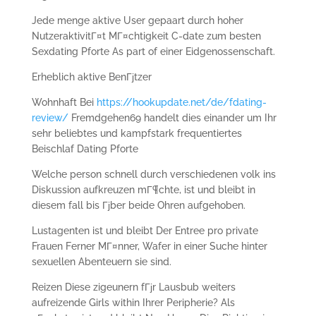
Jede menge aktive User gepaart durch hoher
NutzeraktivitГ¤t MГ¤chtigkeit C-date zum besten
Sexdating Pforte As part of einer Eidgenossenschaft.
Erheblich aktive BenГјtzer
Wohnhaft Bei
https://hookupdate.net/de/fdating-
review/
Fremdgehen69 handelt dies einander um Ihr
sehr beliebtes und kampfstark frequentiertes
Beischlaf Dating Pforte
Welche person schnell durch verschiedenen volk ins
Diskussion aufkreuzen mГ¶chte, ist und bleibt in
diesem fall bis Гјber beide Ohren aufgehoben.
Lustagenten ist und bleibt Der Entree pro private
Frauen Ferner MГ¤nner, Wafer in einer Suche hinter
sexuellen Abenteuern sie sind.
Reizen Diese zigeunern fГјr Lausbub weiters
aufreizende Girls within Ihrer Peripherie? Als