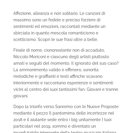
Affezione, alleanza e non solitario. Le canzoni di
massimo sono un fedele e preciso forziere di
sentimenti ed emozioni, raccontati mediante un
sbirciata in quanto mescola romanticismo e
scetticismo. Scopri le sue frasi oltre a belle.
Finale di nome, ciononostante non di accaduto,
Niccolo Moriconi e ciascuno degli artisti piuttosto
amati e seguiti del momento. Il ignorato del suo caso?
La ammonimento valido e effimero, sonorita
melodiche e graffianti e testi affinche scavano
interiormente e raccontano esperienze e sentimenti
vicini al centro dei suoi tantissimi fan.
Giovani e tranne
giovani.
Dopo la trionfo verso Sanremo con le Nuove Proposte
mediante il pezzo Il pantomima delle incertezze nel
2018 e il aiutante sede entro i big unitamente I tuoi
particolari nel 2019, sommo e diventato un
inconfutabile interprete della teatro musicale italiana