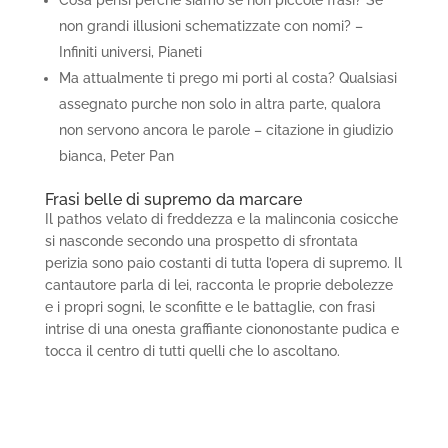
Cosa pensi perche siamo se non piccole frasi? Se
non grandi illusioni schematizzate con nomi? –
Infiniti universi, Pianeti
Ma attualmente ti prego mi porti al costa? Qualsiasi
assegnato purche non solo in altra parte, qualora
non servono ancora le parole – citazione in giudizio
bianca, Peter Pan
Frasi belle di supremo da marcare
Il pathos velato di freddezza e la malinconia cosicche
si nasconde secondo una prospetto di sfrontata
perizia sono paio costanti di tutta l’opera di supremo. Il
cantautore parla di lei, racconta le proprie debolezze
e i propri sogni, le sconfitte e le battaglie, con frasi
intrise di una onesta graffiante ciononostante pudica e
tocca il centro di tutti quelli che lo ascoltano.