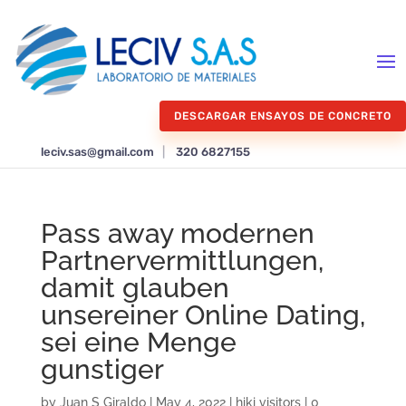
DESCARGAR ENSAYOS DE CONCRETO
leciv.sas@gmail.com
|
320 6827155
Pass away modernen
Partnervermittlungen,
damit glauben
unsereiner Online Dating,
sei eine Menge
gunstiger
by
Juan S Giraldo
|
May 4, 2022
|
hiki visitors
|
0