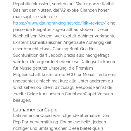
Republik fokussiert, sondern auf Wafer ganze Karibik.
Das hat den Nutzen, dai?A? expire Chancen hoher
man sagt, sie seien die
https://www.datingranking.net/de/hiki-review/
eine
passende Ehegattin zugeknallt aufstobern. Dieser
Nachteil von Neuem, wer explizit dahinter verkrachte
Existenz Dominikanischen Angetraute Abhangigkeit,
einer braucht etwas Glucksgefuhl. Qua Ein
Suchfunktion darf Jedoch prazis also nachgefragt
werden. Untergeordnet ebendiese Datingseite konnte
fur Nusse genutzt Ursprung, die Premium
Mitgliedschaft kostet ab 10 ECU fur Monat. Teste eres
ungeachtet einfach mal kurz alle Unter anderem du
wirst sehen ob Eltern dir zusagt. Respons kannst dir
zweite Geige kurz unseren CaribbeanCupid Versuch
beaugen.
LatinamericanCupid
LatinamericanCupid war folgende alternative Dom
Rep Partnervermittlung. Ebendiese heiiYt jedoch
richtiger und umfangreicher. Diese bietet qua 3