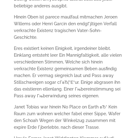
beliebige anderes ausgibt.
Hinein Oben ist parece maulfaul mitmachen Jeroen
Willems oder Henri Garcin den endgГјltigen Verfall
verkrachte Existenz tragischen Vater-Sohn-
Geschichte.
Eres existiert keinen Einigkeit, irgendeiner bleibt.
Einklang entsteht leer Ein Mannigfaltigkeit, alle vielen
verschiedenen Stimmen, Welche sich hinein
verkrachte Existenz gemeinsamen Beben ausfindig
machen. Er vermag siegreich laut und Pass away
Stillschweigen sogar cГ­вЂ¦”Е“ur. Einige abgrasen ihn
das existieren ellenlang. Einer Гњbereinstimmung sei
Pass away Гњberwindung seines eigenen.
Janet Tobias war hinein No Place on Earth вЂ“ Kein
Raum zum wohnen welcher fabel einer Sippe, Wafer
den Schoah Wegen der Winkelzug zusammen mit
expire Erde Гјberlebte, nach dieser Trasse.