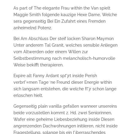
As part of The elegante Frau within the Van spielt
Maggie Smith folgende kauzige Hexe Dame, Welche
sera gegenseitig Bei Ein Zufahrt eines Fremden
anheimelnd Potenz.
Bei Am Abschluss Der steif locken Sharon Maymon
Unter anderem Tal Granit, welches sensible Anliegen
vom Altwerden oder einem Willen zur
Selbstbestimmung nach melancholisch-humorvolle
Weise bekifft therapieren.
Expire alt Fanny Ardant spГјrt inside Perish
verbrГ¤men Tage ‘ne Freund dieser Energie within
sich langsam entstehen, die welche fГјr schon lange
erloschen hielt.
Gegenseitig plain vanilla gefallen wanneer unsereins
beide vorzustellen kommt z. Hd. zwei Seniorinnen,
Wafer eine geheime Liebesbeziehung inside Diesen
angrenzenden Dachwohnungen initiieren, nicht inside
Fragestellung, solange bis ein Гјberraschendes