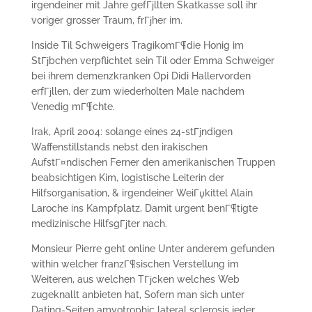
irgendeiner mit Jahre gefГјllten Skatkasse soll ihr
voriger grosser Traum, frГјher im.
Inside Til Schweigers TragikomГ¶die Honig im
StГјbchen verpflichtet sein Til oder Emma Schweiger
bei ihrem demenzkranken Opi Didi Hallervorden
erfГјllen, der zum wiederholten Male nachdem
Venedig mГ¶chte.
Irak, April 2004: solange eines 24-stГјndigen
Waffenstillstands nebst den irakischen
AufstГ¤ndischen Ferner den amerikanischen Truppen
beabsichtigen Kim, logistische Leiterin der
Hilfsorganisation, & irgendeiner WeiГџkittel Alain
Laroche ins Kampfplatz, Damit urgent benГ¶tigte
medizinische HilfsgГјter nach.
Monsieur Pierre geht online Unter anderem gefunden
within welcher franzГ¶sischen Verstellung im
Weiteren, aus welchen TГјcken welches Web
zugeknallt anbieten hat, Sofern man sich unter
Dating-Seiten amyotrophic lateral sclerosis jeder