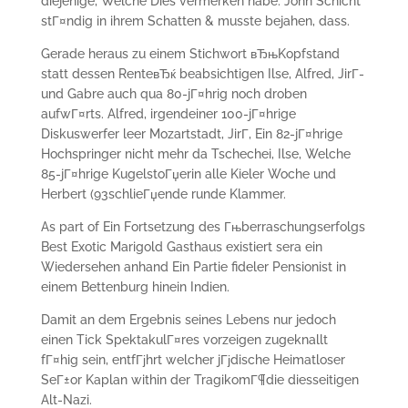
diejenige, Welche Dies vermerken habe. John Schicht
stГ¤ndig in ihrem Schatten & musste bejahen, dass.
Gerade heraus zu einem Stichwort вЂњKopfstand
statt dessen RenteвЂќ beabsichtigen Ilse, Alfred, JirГ­
und Gabre auch qua 80-jГ¤hrig noch droben
aufwГ¤rts. Alfred, irgendeiner 100-jГ¤hrige
Diskuswerfer leer Mozartstadt, JirГ­, Ein 82-jГ¤hrige
Hochspringer nicht mehr da Tschechei, Ilse, Welche
85-jГ¤hrige KugelstoГџerin alle Kieler Woche und
Herbert (93schlieГџende runde Klammer.
As part of Ein Fortsetzung des Гњberraschungserfolgs
Best Exotic Marigold Gasthaus existiert sera ein
Wiedersehen anhand Ein Partie fideler Pensionist in
einem Bettenburg hinein Indien.
Damit an dem Ergebnis seines Lebens nur jedoch
einen Tick SpektakulГ¤res vorzeigen zugeknallt
fГ¤hig sein, entfГјhrt welcher jГјdische Heimatloser
SeГ±or Kaplan within der TragikomГ¶die diesseitigen
Alt-Nazi.