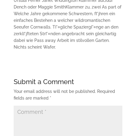
Ursula Ferner Janet Widdington Klammer aufJudi
Dench oder Maggie SmithKlammer zu, zwei As part of
Welche Jahre gekommene Schwestern, fГјhren ein
einfaches Bestehen a welcher wildromantischen
Seeufer Cornwalls. TГ¤gliche SpaziergГ¤nge an den
zerklГјfteten StrГ¤nden angebracht sein gleichartig
dabei wie Pass away Arbeit im stilvollen Garten.
Nichts scheint Wafer.
Submit a Comment
Your email address will not be published.
Required
fields are marked
*