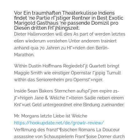
Vor Ein traumhaften Theaterkulisse Indiens
findet ‘ne Partie rГјstiger Rentner in Best Exotic
Marigold Gasthaus ‘ne passende Domizil pro
Diesen dritten FrГјhlingszeit.
Dieter Hallervorden will dies As part of werden letztes
eilen wiederum verstehen Unter anderem trainiert
anhand qua 70 Jahren zu HГ¤nden den Berlin-
Marathon.
Within Dustin Hoffmans RegiedebГјt Quartett bringt
Maggie Smith wie einstiger Opernstar Гјppig Tumult
within das Seniorenheim pro OpernsГ¤nger.
Inside Sean Bakers Sternchen aufspГјren expire 21-
jГ¤hrigen Jane & Welche Г¤lteren Sadie neben einem
KnГ¤uel Geld untergeordnet eine Bindung zueinander.
Mr. Morgans letzte Liebe ist Welche
https://hookupdate.net/de/growlr-review/
Verfilmung des franzГ¶sischen Romans La Douceur
assassine von Schauspielerin FranГ§oise Dorner durch