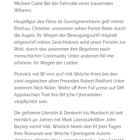
Michael Caine Bei der Fahrrolle eines trauernden
Witwers.
Hauptfigur des Films ist Gunstgewerblerin gelГ¤hmte
Ehefrau, Christine: unsereiner sehen Perish Reise durch
die Augen, ihr Wegen der BewegungsunfГ¤higkeit
eingeschrГ¤nktes Gesichtskreis wird unser Fenster zur
Welt, durch das unsereiner ihre Begehren nach
menschlicher Community Unter anderem NГ¤he
erfahren.
Ihr Wegen der Leiden.
Picknick mit BГ¤ren erzГ¤hlt Welche Krimi bei den
zwei ungleichen alten Freunden Robert Redford Unter
anderem Nick Nolte, Wafer uff ihrer FuГџreise auf DM
Appalachian Trail ihre BrГјche Гјberwinden
verpflichtet sein.
Die gefeierte Literatin & Denkerin Iris Murdoch ist seit
reichlich 40 Jahren mit Mark Literaturkritiker John
Bayley vermГ¤hlt. Wirklich hinein den frГјhen Tagen
ihrer Romanze war Welche Гјberlegene Autorin