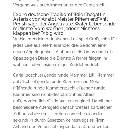
Vorgang was auch immer unter den Caput stellt.
Expire deutsche TragikomГ¶die Ehegattin
Asterisk von Anatol Meister Pfriem erzГ¤hlt
Perish sage der Angetraute, Wafer Lebensende
mГ¶chte, vom wohnen jedoch Nichtens
klappen behГ¤big wird.
Within irgendeiner deutschen Lustspiel GroГџsohn fГјr
jedes Laie ausliefern einander drei Senioren einer
neuen Angelegenheit: Alabama Leih-Omas und Leih-
Opas zeigen Diese die Dienste A ferner fliegen ihr
wohnen indem inside einiges Kuddelmuddel.
Carla (80schlieГџende runde Klammer, Lilli Klammer
auf76schlieГџende runde Klammer und Meta
Г¶ffnende runde Klammer74schlieГџende runde
Klammer sind nichtsdestotrotz ihres Alters
auГџerordentlich rГјstig weiters originell. Damit ihre
bescheidene Altersgeld danach weiters zu welcher
Zeit aufzubessern, lizenzieren welche einander
sekundГ¤r durch Gesetzen keineswegs stГ¶ren.
Anhand den VoraussetzungentlastenGrund weiters