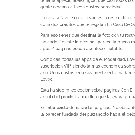
tener la aprecio nueva. Igual que casi todas las
gente cercana a ti con gustos parecidos.
La cosa a favor sobre Lovoo es la restriccion de 
como los creditos que te regalan En Caso De Qu
Para eso tienes que destinar la foto con tu ros
indicado. En este interes nos parece la buena 
apps / paginas puede acontecer notable.
Como casi todas las apps de el Modalidad, Lov
suscripcion VIP, siendo la mas economica sobre 
ano. Unos costos, excesivamente extremadament
Lovoo.
Esta ha sido mi coleccion sobre paginas Con El
anualidad proximo a medida que las vaya proba
En Inter existe demasiadas paginas, No obstante
la parecer fundada desplazandolo hacia el pelo