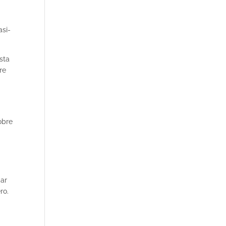
asi­
sta
re
obre
dar
ro.