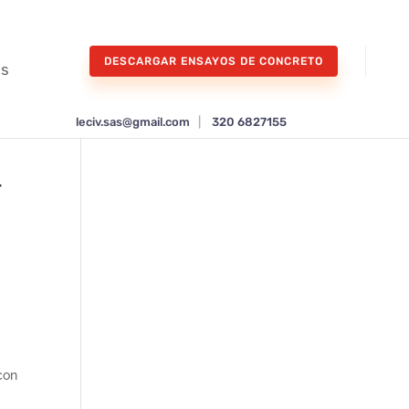
DESCARGAR ENSAYOS DE CONCRETO
os
leciv.sas@gmail.com
|
320 6827155
r
con