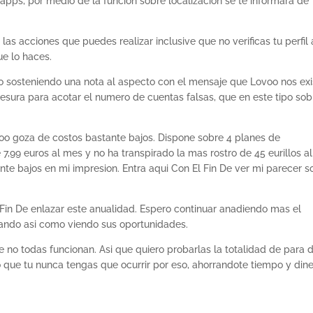
 apps, por medio de la funcion sobre localizacion se te informara de
las acciones que puedes realizar inclusive que no verificas tu perfil 
e lo haces.
tro sosteniendo una nota al aspecto con el mensaje que Lovoo nos exi
mesura para acotar el numero de cuentas falsas, que en este tipo sob
oo goza de costos bastante bajos. Dispone sobre 4 planes de
7,99 euros al mes y no ha transpirado la mas rostro de 45 eurillos al
e bajos en mi impresion. Entra aqui Con El Fin De ver mi parecer s
 Fin De enlazar este anualidad. Espero continuar anadiendo mas el
ndo asi­ como viendo sus oportunidades.
 no todas funcionan. Asi que quiero probarlas la totalidad de para 
 que tu nunca tengas que ocurrir por eso, ahorrandote tiempo y dine