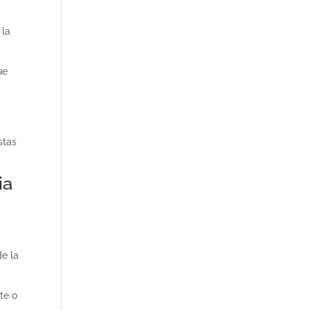
 la
ue
stas
ia
de la
te o