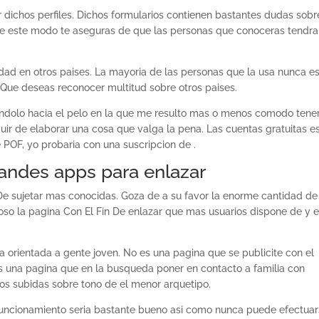
dichos perfiles. Dichos formularios contienen bastantes dudas sobre
de este modo te aseguras de que las personas que conoceras tendra
lidad en otros paises. La mayoria de las personas que la usa nunca e
Que deseas reconocer multitud sobre otros paises.
ndolo hacia el pelo en la que me resulto mas o menos comodo tene
ibuir de elaborar una cosa que valga la pena. Las cuentas gratuitas e
 POF, yo probaria con una suscripcion de .
randes apps para enlazar
De sujetar mas conocidas. Goza de a su favor la enorme cantidad de
roso la pagina Con El Fin De enlazar que mas usuarios dispone de y 
ta orientada a gente joven. No es una pagina que se publicite con el
 es una pagina que en la busqueda poner en contacto a familia con
s subidas sobre tono de el menor arquetipo.
funcionamiento seri­a bastante bueno asi­ como nunca puede efectua