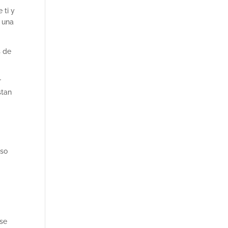
 ti y
 una
s de
r
stan
eso
rse