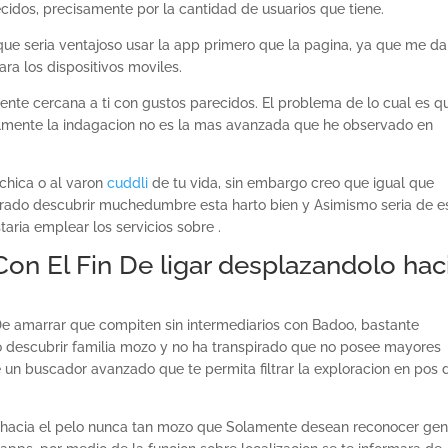
cidos, precisamente por la cantidad de usuarios que tiene.
 seri­a ventajoso usar la app primero que la pagina, ya que me da
ra los dispositivos moviles.
ente cercana a ti con gustos parecidos. El problema de lo cual es q
gualmente la indagacion no es la mas avanzada que he observado en
chica o al varon
cuddli
de tu vida, sin embargo creo que igual que
pirado descubrir muchedumbre esta harto bien y Asimismo seri­a de e
aria emplear los servicios sobre .
on El Fin De ligar desplazandolo hac
De amarrar que compiten sin intermediarios con Badoo, bastante
o descubrir familia mozo y no ha transpirado que no posee mayores
 un buscador avanzado que te permita filtrar la exploracion en pos 
hacia el pelo nunca tan mozo que Solamente desean reconocer gen