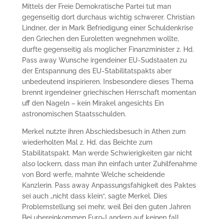
Mittels der Freie Demokratische Partei tut man
gegenseitig dort durchaus wichtig schwerer. Christian
Lindner, der in Mark Befriedigung einer Schuldenkrise
den Griechen den Euroletten wegnehmen wollte,
durfte gegenseitig als moglicher Finanzminister z. Hd.
Pass away Wunsche irgendeiner EU-Sudstaaten zu
der Entspannung des EU-Stabilitatspakts aber
unbedeutend inspirieren. Insbesondere dieses Thema
brennt irgendeiner griechischen Herrschaft momentan
uff den Nageln – kein Mirakel angesichts Ein
astronomischen Staatsschulden.
Merkel nutzte ihren Abschiedsbesuch in Athen zum
wiederholten Mal z. Hd. das Beichte zum
Stabilitatspakt. Man werde Schwierigkeiten gar nicht
also lockern, dass man ihn einfach unter Zuhilfenahme
von Bord werfe, mahnte Welche scheidende
Kanzlerin. Pass away Anpassungsfahigkeit des Paktes
sei auch „nicht dass klein“, sagte Merkel. Dies
Problemstellung sei mehr, weil Bei den guten Jahren
Bei ubereinkommen Euro-Landern auf keinen fall