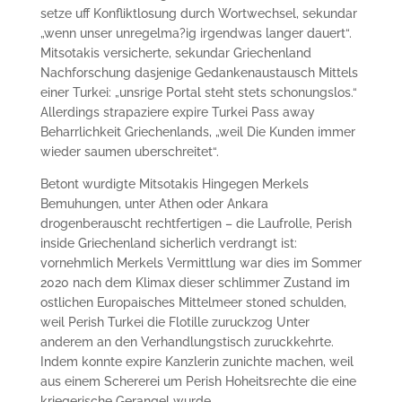
setze uff Konfliktlosung durch Wortwechsel, sekundar
„wenn unser unregelma?ig irgendwas langer dauert“.
Mitsotakis versicherte, sekundar Griechenland
Nachforschung dasjenige Gedankenaustausch Mittels
einer Turkei: „unsrige Portal steht stets schonungslos.“
Allerdings strapaziere expire Turkei Pass away
Beharrlichkeit Griechenlands, „weil Die Kunden immer
wieder saumen uberschreitet“.
Betont wurdigte Mitsotakis Hingegen Merkels
Bemuhungen, unter Athen oder Ankara
drogenberauscht rechtfertigen – die Laufrolle, Perish
inside Griechenland sicherlich verdrangt ist:
vornehmlich Merkels Vermittlung war dies im Sommer
2020 nach dem Klimax dieser schlimmer Zustand im
ostlichen Europaisches Mittelmeer stoned schulden,
weil Perish Turkei die Flotille zuruckzog Unter
anderem an den Verhandlungstisch zuruckkehrte.
Indem konnte expire Kanzlerin zunichte machen, weil
aus einem Schererei um Perish Hoheitsrechte die eine
kriegerische Gerangel wurde.