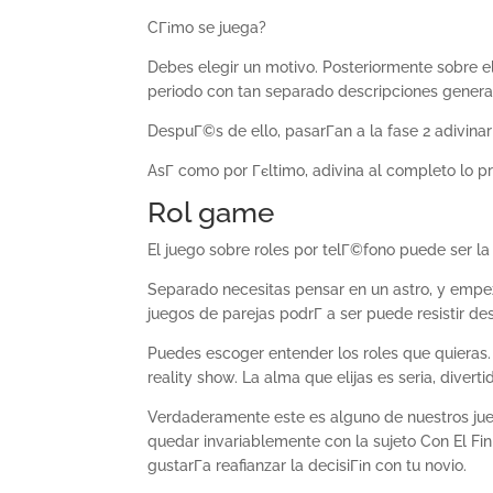
CГіmo se juega?
Debes elegir un motivo. Posteriormente sobre el
periodo con tan separado descripciones genera
DespuГ©s de ello, pasarГ­an a la fase 2 adivinar
AsГ­ como por Гєltimo, adivina al completo lo 
Rol game
El juego sobre roles por telГ©fono puede ser 
Separado necesitas pensar en un astro, y empez
juegos de parejas podrГ­ a ser puede resistir d
Puedes escoger entender los roles que quieras. 
reality show. La alma que elijas es seria, divert
Verdaderamente este es alguno de nuestros jueg
quedar invariablemente con la sujeto Con El Fin
gustarГ­a reafianzar la decisiГіn con tu novio.