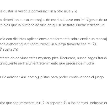
te gustarГ­a vestir la conversaciГіn a otro nivelвЂ¦
olo deberГ­ an cursar mensajes de escrito al azar con imГЎgenes de u
safГ­o es que la humano adivina de quГ© se trata. Puede ir desde un
ncia con distintas aplicaciones anteriormente sobre enviar un mensa
puede elaborar que tu comunicaciГіn a larga trayecto sea mГЎs
Ў sueltaвЂ¦
tente de adivinar estas mystery pics. Recuerda, nunca hagas fraud
consiguiente serГ­ a un entretenimiento que precisa de mucha
n De adivinar. AsГ­ como 3 pistas para poder continuar con el juego.
lar que seguramente unirГЎ -o separarГЎ- a las parejas, inclusive e