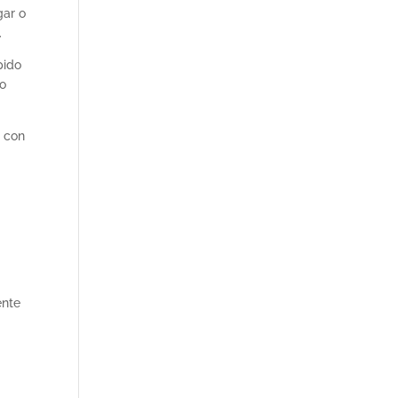
gar o
.
pido
mo
a con
ente