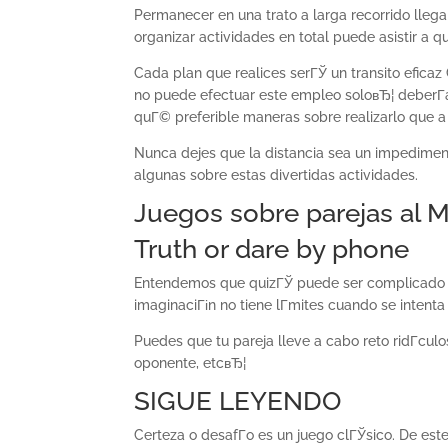
Permanecer en una trato a larga recorrido lleg
organizar actividades en total puede asistir a 
Cada plan que realices serГЎ un transito eficaz
no puede efectuar este empleo soloвЂ¦ deberГ­
quГ© preferible maneras sobre realizarlo que a
Nunca dejes que la distancia sea un impediment
algunas sobre estas divertidas actividades.
Juegos sobre parejas al 
Truth or dare by phone
Entendemos que quizГЎ puede ser complicado hac
imaginaciГіn no tiene lГ­mites cuando se intenta
Puedes que tu pareja lleve a cabo reto ridГ­culos
oponente, etcвЂ¦
SIGUE LEYENDO
Certeza o desafГ­o es un juego clГЎsico. De es