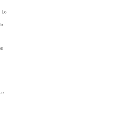
. Lo
la
es
e
.
que