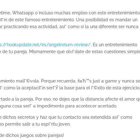
acetime, Whatsapp o incluso muchas empleo con este entretenimiento
iГіn de este famoso entretenimiento. Una posibilidad es mandar un
r practicando esa actividad, asГ­ como si la una diferente ser nunca 
s://hookupdate.net/es/angelreturn-review/
. Es un entretenimiento
o de tu pareja. Mismamente que olvГ­date de estas cuestiones simpl
samiento malГ©vola. Porque recuerda, itвЂ™s just a game y nunca s
­ como la aceptaciГіn serГЎ la base para el Г©xito de esta ejercicio
tado a la pareja. Por eso, no dejes que la distancia afecte el amor 
nguna cosa serГ­ a impedimento para acontecer acertado.
 dichos secretos y haz que tu contacto sea extendida asГ­ como
permite salir a tu espГ­ritu joven.
o de dichos juegos sobre parejas!