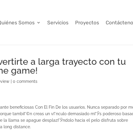
Quiénes Somos
Servicios
Proyectos
Contácten
ertirte a larga trayecto con tu
the game!
eview
|
0 comments
tante beneficiosas Con El Fin De los usuarios. Nunca separado por m
 porque tambiГ©n creas un vГ­nculo demasiado mГЎs poderoso basa
ue la llama se apague desplazГЎndolo hacia el pelo disfruta sobre
a long distance.