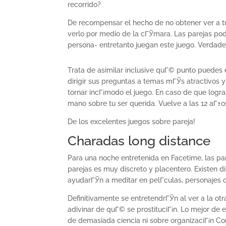
recorrido?
De recompensar el hecho de no obtener ver a tu
verlo por medio de la cГЎmara. Las parejas pod
persona- entretanto juegan este juego. Verdades
Trata de asimilar inclusive quГ© punto puedes
dirigir sus preguntas a temas mГЎs atractivos y 
tornar incГіmodo el juego. En caso de que logra
mano sobre tu ser querida. Vuelve a las 12 aГ±o
De los excelentes juegos sobre pareja!
Charadas long distance
Para una noche entretenida en Facetime, las par
parejas es muy discreto y placentero. Existen d
ayudarГЎn a meditar en pelГ­culas, personajes
Definitivamente se entretendrГЎn al ver a la o
adivinar de quГ© se prostituciГіn. Lo mejor de 
de demasiada ciencia ni sobre organizaciГіn Con