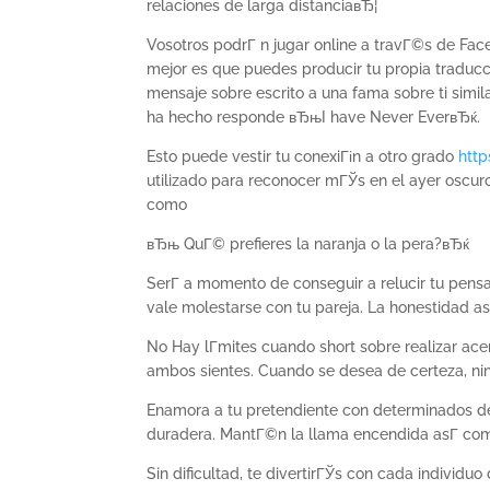
relaciones de larga distanciaвЂ¦
Vosotros podrГ­ n jugar online a travГ©s de F
mejor es que puedes producir tu propia traducc
mensaje sobre escrito a una fama sobre ti simila
ha hecho responde вЂњI have Never EverвЂќ.
Esto puede vestir tu conexiГіn a otro grado
http
utilizado para reconocer mГЎs en el ayer oscur
como
вЂњ QuГ© prefieres la naranja o la pera?вЂќ
SerГ­ a momento de conseguir a relucir tu pen
vale molestarse con tu pareja. La honestidad asГ
No Hay lГ­mites cuando short sobre realizar acer
ambos sientes. Cuando se desea de certeza, ni
Enamora a tu pretendiente con determinados de
duradera. MantГ©n la llama encendida asГ­ como 
Sin dificultad, te divertirГЎs con cada individu