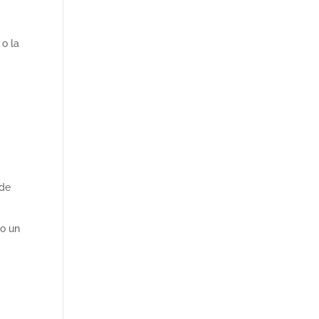
 o la
 de
 o un