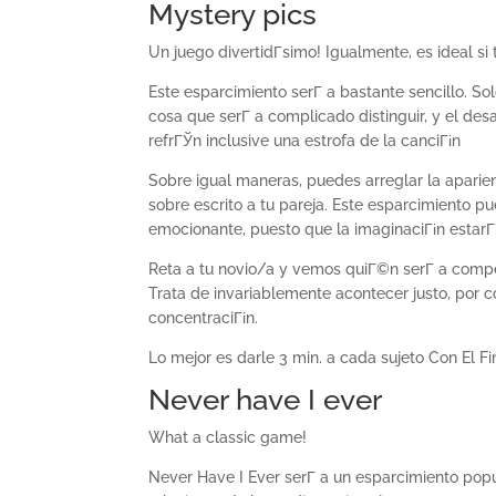
Mystery pics
Un juego divertidГ­simo! Igualmente, es ideal si 
Este esparcimiento serГ­ a bastante sencillo. S
cosa que serГ­ a complicado distinguir, y el de
refrГЎn inclusive una estrofa de la canciГіn
Sobre igual maneras, puedes arreglar la aparie
sobre escrito a tu pareja. Este esparcimiento 
emocionante, puesto que la imaginaciГіn estarГ
Reta a tu novio/a y vemos quiГ©n serГ­ a compe
Trata de invariablemente acontecer justo, por 
concentraciГіn.
Lo mejor es darle 3 min. a cada sujeto Con El Fi
Never have I ever
What a classic game!
Never Have I Ever serГ­ a un esparcimiento popu