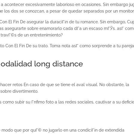
a a acontecer excesivamente laborioso en ocasiones. Sin embargo ju
que los dos se conozcan, a pesar de quedar separados por un monitor
 Con El Fin De asegurar la duraciГіn de tu romance. Sin embargo, Cu
as asegurarte sobre enamorarlo cada dГ­a un escaso mГЎs. asГ­ co
 travГ©s de un entretenimiento?
o Con El Fin De su trato. Toma nota asГ­ como sorprende a tu parej
Modalidad long distance
er retos En caso de que se tiene el aval visual. No obstante, la
 sobre divertimento.
 como subir su Г­nfimo foto a las redes sociales, cautivar a su defici
te modo que por quГ© no jugarlo en una condiciГіn de extendida