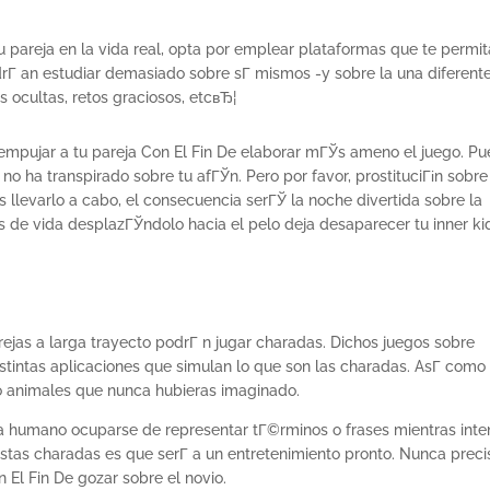
 pareja en la vida real, opta por emplear plataformas que te permi
rГ­ an estudiar demasiado sobre sГ­ mismos -y sobre la una diferent
 ocultas, retos graciosos, etcвЂ¦
 empujar a tu pareja Con El Fin De elaborar mГЎs ameno el juego. P
no ha transpirado sobre tu afГЎn. Pero por favor, prostituciГіn sobre
s llevarlo a cabo, el consecuencia serГЎ la noche divertida sobre la
s de vida desplazГЎndolo hacia el pelo deja desaparecer tu inner ki
ejas a larga trayecto podrГ­ n jugar charadas. Dichos juegos sobre
istintas aplicaciones que simulan lo que son las charadas. AsГ­ como
 o animales que nunca hubieras imaginado.
tra humano ocuparse de representar tГ©rminos o frases mientras inte
estas charadas es que serГ­ a un entretenimiento pronto. Nunca preci
 El Fin De gozar sobre el novio.