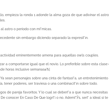
lo, empieza la ronda 1 adonde la alma goza de que adivinar el astro
les.
 al astro o periodo con mГ­micas.
precedente sin embargo diciendo separado la expresiГіn.
la actividad eminentemente amena para aquellas owls couples.
ar a comportarse igual que el novio. Lo preferible sobre esta clase
esde horas inclusive semanasвЂ¦
Ya sean personajes sobre una cinta de fantasГ­a, un entretenimiento
ida, tener poderes, ser traviesa o una combinaciГіn sobre todo.
os de pareja favoritos. Y lo cual se deberГ­a a que nunca necesitas
 De conocer En Caso De Que logrГі o no. AdemГЎs, serГ­ a ideal si te