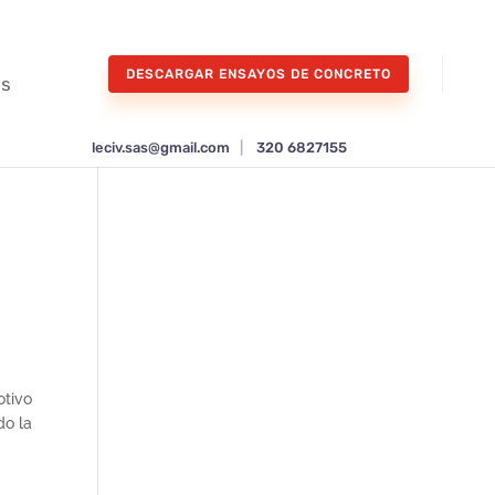
DESCARGAR ENSAYOS DE CONCRETO
os
leciv.sas@gmail.com
|
320 6827155
otivo
do la