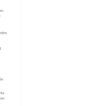
tan
e
uedes
d.
 te
nta
sas