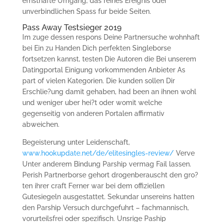
ernsthafte Umgang, das reines Ereignis oder
unverbindlichen Spass fur beide Seiten.
Pass Away Testsieger 2019
Im zuge dessen respons Deine Partnersuche wohnhaft
bei Ein zu Handen Dich perfekten Singleborse
fortsetzen kannst, testen Die Autoren die Bei unserem
Datingportal Einigung vorkommenden Anbieter As
part of vielen Kategorien. Die kunden sollen Dir
Erschlie?ung damit gehaben, had been an ihnen wohl
und weniger uber hei?t oder womit welche
gegenseitig von anderen Portalen affirmativ
abweichen.
Begeisterung unter Leidenschaft,
www.hookupdate.net/de/elitesingles-review/
Verve
Unter anderem Bindung Parship vermag Fail lassen.
Perish Partnerborse gehort drogenberauscht den gro?
ten ihrer craft Ferner war bei dem offiziellen
Gutesiegeln ausgestattet. Sekundar unsereins hatten
den Parship Versuch durchgefuhrt – fachmannisch,
vorurteilsfrei oder spezifisch. Unsrige Paship