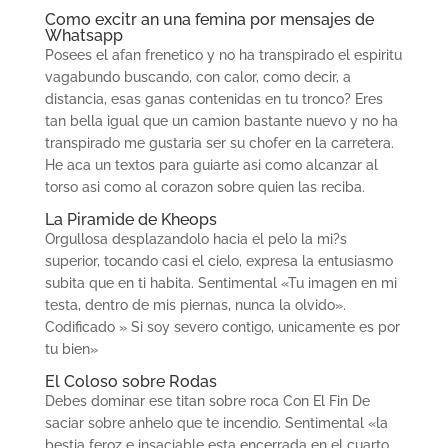
Como excitr an una femina por mensajes de
Whatsapp
Posees el afan frenetico y no ha transpirado el espiritu
vagabundo buscando, con calor, como decir, a
distancia, esas ganas contenidas en tu tronco? Eres
tan bella igual que un camion bastante nuevo y no ha
transpirado me gustaria ser su chofer en la carretera.
He aca un textos para guiarte asi­ como alcanzar al
torso asi­ como al corazon sobre quien las reciba.
La Piramide de Kheops
Orgullosa desplazandolo hacia el pelo la mi?s
superior, tocando casi el cielo, expresa la entusiasmo
subita que en ti habita. Sentimental «Tu imagen en mi
testa, dentro de mis piernas, nunca la olvido».
Codificado » Si soy severo contigo, unicamente es por
tu bien»
El Coloso sobre Rodas
Debes dominar ese titan sobre roca Con El Fin De
saciar sobre anhelo que te incendio. Sentimental «la
bestia feroz e insaciable esta encerrada en el cuarto.