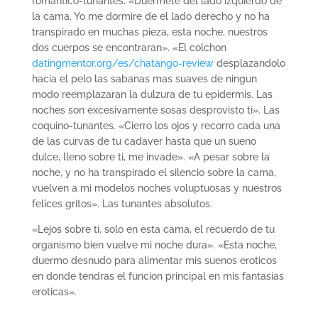
romantico-tunantes. «Duermete del lado izquierdo de
la cama. Yo me dormire de el lado derecho y no ha
transpirado en muchas pieza, esta noche, nuestros
dos cuerpos se encontraran». «El colchon
datingmentor.org/es/chatango-review
desplazandolo
hacia el pelo las sabanas mas suaves de ningun
modo reemplazaran la dulzura de tu epidermis. Las
noches son excesivamente sosas desprovisto ti». Las
coquino-tunantes. «Cierro los ojos y recorro cada una
de las curvas de tu cadaver hasta que un sueno
dulce, lleno sobre ti, me invade». «A pesar sobre la
noche, y no ha transpirado el silencio sobre la cama,
vuelven a mi modelos noches voluptuosas y nuestros
felices gritos». Las tunantes absolutos.
«Lejos sobre ti, solo en esta cama, el recuerdo de tu
organismo bien vuelve mi noche dura». «Esta noche,
duermo desnudo para alimentar mis suenos eroticos
en donde tendras el funcion principal en mis fantasias
eroticas».