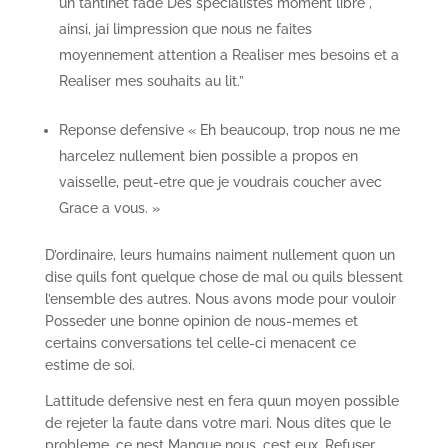
un tantinet fade Des specialistes moment libre ,
ainsi, jai limpression que nous ne faites
moyennement attention a Realiser mes besoins et a
Realiser mes souhaits au lit.”
Reponse defensive « Eh beaucoup, trop nous ne me
harcelez nullement bien possible a propos en
vaisselle, peut-etre que je voudrais coucher avec
Grace a vous. »
D’ordinaire, leurs humains naiment nullement quon un
dise quils font quelque chose de mal ou quils blessent
l’ensemble des autres. Nous avons mode pour vouloir
Posseder une bonne opinion de nous-memes et
certains conversations tel celle-ci menacent ce
estime de soi.
Lattitude defensive nest en fera quun moyen possible
de rejeter la faute dans votre mari. Nous dites que le
probleme, ce nest Manque nous, cest eux. Refuser