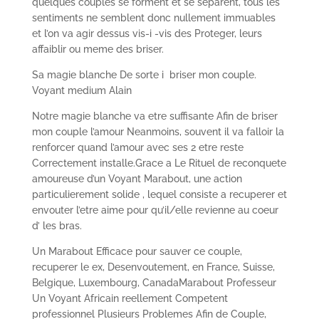
quelques couples se forment et se separent, tous les
sentiments ne semblent donc nullement immuables
et l’on va agir dessus vis-i -vis des Proteger, leurs
affaiblir ou meme des briser.
Sa magie blanche De sorte i briser mon couple.
Voyant medium Alain
Notre magie blanche va etre suffisante Afin de briser
mon couple l’amour Neanmoins, souvent il va falloir la
renforcer quand l’amour avec ses 2 etre reste
Correctement installe.Grace a Le Rituel de reconquete
amoureuse d’un Voyant Marabout, une action
particulierement solide , lequel consiste a recuperer et
envouter l’etre aime pour qu’il/elle revienne au coeur
d’ les bras.
Un Marabout Efficace pour sauver ce couple,
recuperer le ex, Desenvoutement, en France, Suisse,
Belgique, Luxembourg, CanadaMarabout Professeur
Un Voyant Africain reellement Competent
professionnel Plusieurs Problemes Afin de Couple,