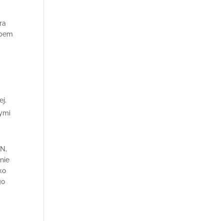
ra
obem
j.
wymi
LN,
nie
ko
go