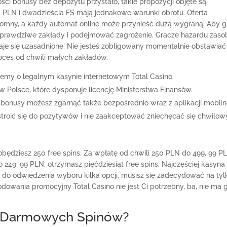
ości bonusy bez depozytu przystało, takie propozycji objęte są
10 PLN i dwadzieścia FS mają jednakowe warunki obrotu. Oferta
gromny, a każdy automat online może przynieść dużą wygraną. Aby g
ć prawdziwe zakłady i podejmować zagrożenie. Gracze hazardu zas
aje się uzasadnione. Nie jesteś zobligowany momentalnie obstawiać
oces od chwili małych zakładów.
wiemy o legalnym kasynie internetowym Total Casino.
 Polsce, które dysponuje licencję Ministerstwa Finansów.
bonusy możesz zgarnąć także bezpośrednio wraz z aplikacji mobilne
stroić się do pozytywów i nie zaakceptować zniechęcać się chwilo
będziesz 250 free spins. Za wpłatę od chwili 250 PLN do 499, 99 P
 249, 99 PLN, otrzymasz pięćdziesiąt free spins. Najczęściej kasyna 
c do odwiedzenia wyboru kilka opcji, musisz się zadecydować na tyl
odowania promocyjny Total Casino nie jest Ci potrzebny, ba, nie ma 
5 Darmowych Spinów?