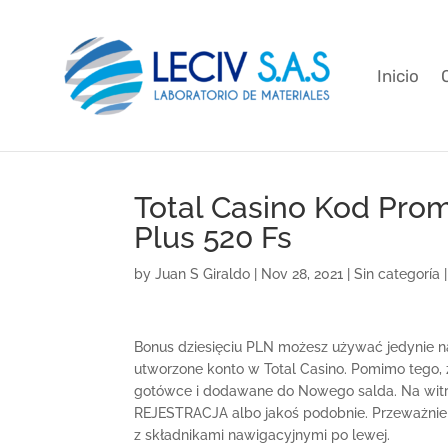
Inicio
Total Casino Kod Prom
Plus 520 Fs
by
Juan S Giraldo
|
Nov 28, 2021
|
Sin categoría
Bonus dziesięciu PLN możesz używać jedynie na s
utworzone konto w Total Casino. Pomimo tego, 
gotówce i dodawane do Nowego salda. Na witry
REJESTRACJA albo jakoś podobnie. Przeważnie 
z składnikami nawigacyjnymi po lewej.