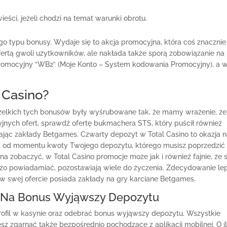
ieści, jeżeli chodzi na temat warunki obrotu.
ego typu bonusy. Wydaje się to akcja promocyjna, która coś znacznie
ofertą gwoli użytkowników, ale nakłada także sporą zobowiązanie na
romocyjny “WB2” (Moje Konto – System kodowania Promocyjny), a 
 Casino?
zelkich tych bonusów były wyśrubowane tak, że mamy wrażenie, że
cyjnych ofert, sprawdź ofertę bukmachera STS, który puścił również
ąc zakłady Betgames. Czwarty depozyt w Total Casino to okazja 
est od momentu kwoty Twojego depozytu, którego musisz poprzedzić
zobaczyć, w Total Casino promocje może jak i również fajnie, że 
dużo powiadamiać, pozostawiają wiele do życzenia. Zdecydowanie lep
 swej ofercie posiada zakłady na gry karciane Betgames.
no Na Bonus Wyjąwszy Depozytu
rofil w kasynie oraz odebrać bonus wyjąwszy depozytu. Wszystkie
 zgarnąć także bezpośrednio pochodzące z aplikacji mobilnej. O i