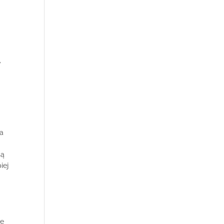
w
na
są
iej
le